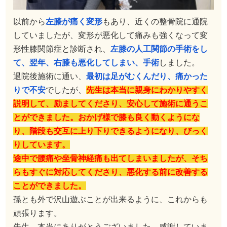
以前から
左膝が痛く変形
もあり、近くの整骨院に通院
していましたが、変形が悪化して痛みも強くなって変
形性膝関節症と診断され、
左膝の人工関節の手術をし
て、翌年、右膝も悪化してしまい、手術
しました。
退院後施術に通い、
最初は足がむくんだり、痛かった
りで不安
でしたが、
先生は本当に親身にわかりやすく
説明して、励ましてくださり、安心して施術に通うこ
とができました。おかげ様で膝も良く動くようにな
り、階段も交互に上り下りできるようになり、びっく
りしています。
途中で腰痛や坐骨神経痛も出てしまいましたが、そち
らもすぐに対応してくださり、悪化する前に改善する
ことができました。
孫とも外で沢山遊ぶことが出来るように、これからも
頑張ります。
先生、本当にありがとうございました。感謝していま