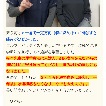
来院前は
五十肩で一定方向（特に斜め下）に伸ばすと
痛みがひどかった。
ゴルフ、ピラティスと楽しんでいるので、積極的に理
学療法を並行しての施術を希望しました。
松本先生の理学療法は人対人、顔の表情を見ながらの
施術は私に寄り添ってくださり、痛み以外の癒しにも
なりました
。
その間、針も行い、
３～４ヵ月程で痛みは緩和し、一
年後には違和感もなくなり、今でも大丈夫です。
長い間携わっていただきありがとうございました。
（O.K様）