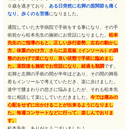
０歳を過ぎており、
ある日突然に右脚の股関節も痛く
なり、歩くのも苦痛
になりました。
通院していた大学病院で手術をする事になり、その手
術前から松本先生の施術にお世話になりました。
松本
先生のご指導のもと、正しい歩行姿勢、左右の動かし
方、体重のかけ方、さらに足底板（インソール）の調
整のおかげで楽になり、良い状態で手術に臨めまし
た。退院後も施術でお世話になり、経過も順調
です。
右脚と左脚の手術の間が半年ほどあり、その間の脚長
差もインソールで考えていただき、楽に歩けました。
途中で腰まわりの怠さに悩みましたが、それも松本先
生に相談して楽にしていただきました。
今では痛みの
心配をせずに出かけることが出来るようになりまし
た。毎週コンサートなどに行って、楽しんでおりま
す。
松本先生、ありがとうございました！