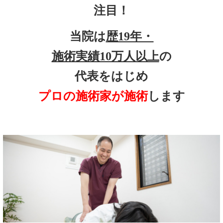
注目！
当院は
歴19年・
施術実績10万人以上
の
代表をはじめ
プロの施術家が施術
します