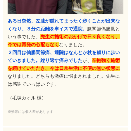
ある日突然、左膝が腫れてまったく歩くことが出来な
くなり、３分の距離を車イスで通院。
膝関節偽痛風と
いう事でした。
先生の施術のおかげで日々良くなり、
今では再発の心配もなく
なりました。
２回目は仙腸関節痛、通院はなんとか杖を頼りに歩い
ていきました。繰り返す痛みでした
が、
辛抱強く施術
を続けていただき、今は日常生活に不便の無い状態に
なりました。どちらも激痛に悩まされました。先生に
は感謝でいっぱいです。
（毛塚カオル 様）
※効果には個人差があります