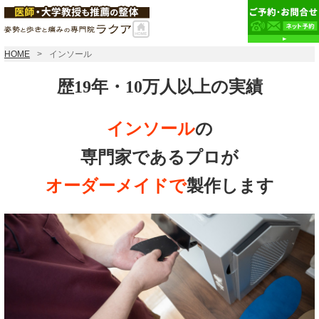
HOME
インソール
歴19年・10万人以上の実績
インソール
の
専門家であるプロが
オーダーメイドで
製作します