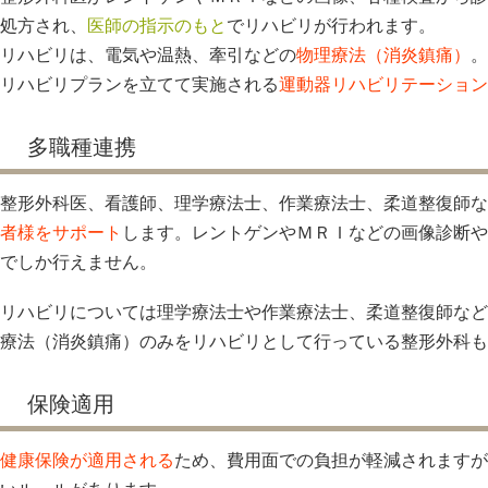
処方され、
医師の指示のもと
でリハビリが行われます。
リハビリは、電気や温熱、牽引などの
物理療法（消炎鎮痛）
。
リハビリプランを立てて実施される
運動器リハビリテーション
多職種連携
整形外科医、看護師、理学療法士、作業療法士、柔道整復師な
者様をサポート
します。レントゲンやＭＲＩなどの画像診断や
でしか行えません。
リハビリについては理学療法士や作業療法士、柔道整復師など
療法（消炎鎮痛）のみをリハビリとして行っている整形外科も
保険適用
健康保険が適用される
ため、費用面での負担が軽減されますが