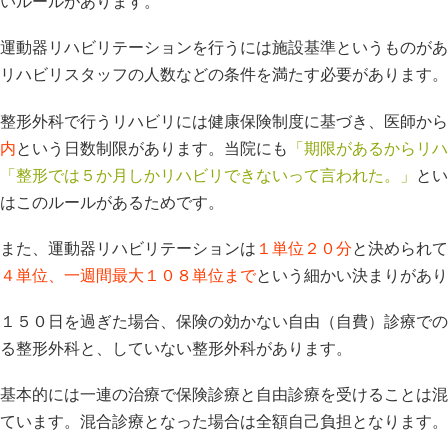
いルールがあります。
運動器リハビリテーションを行うには施設基準というものがあ
リハビリスタッフの人数などの条件を満たす必要があります。
整形外科で行うリハビリには健康保険制度に基づき、医師から
内
という日数制限があります。当院にも
「期限があるからリハ
「整形では５か月しかリハビリできないって言われた。」
とい
はこのルールがあるためです。
また、運動器リハビリテーションは
１単位２０分
と決められて
４単位、一週間最大１０８単位まで
という細かい決まりがあり
１５０日を過ぎた場合、保険の効かない自由（自費）診療での
る整形外科と、していない整形外科があります。
基本的には一連の治療で保険診療と自由診療を受けることは混
ています。混合診療となった場合は全額自己負担となります。