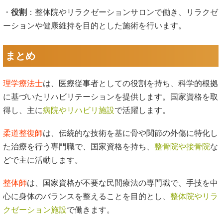
・
役割
：整体院やリラクゼーションサロンで働き、リラクゼ
ーションや健康維持を目的とした施術を行います。
まとめ
理学療法士
は、医療従事者としての役割を持ち、科学的根拠
に基づいたリハビリテーションを提供します。国家資格を取
得し、主に
病院やリハビリ施設
で活躍します。
柔道整復師
は、伝統的な技術を基に骨や関節の外傷に特化し
た治療を行う専門職で、国家資格を持ち、
整骨院や接骨院
な
どで主に活動します。
整体師
は、国家資格が不要な民間療法の専門職で、手技を中
心に身体のバランスを整えることを目的とし、
整体院やリラ
クゼーション施設
で働きます。